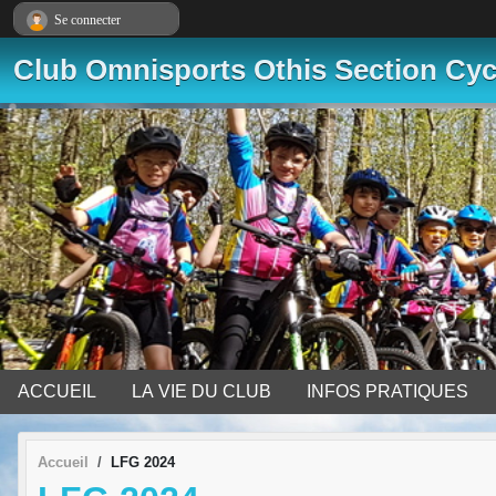
Panneau de gestion des cookies
Se connecter
Club Omnisports Othis Section Cy
ACCUEIL
LA VIE DU CLUB
INFOS PRATIQUES
Accueil
LFG 2024